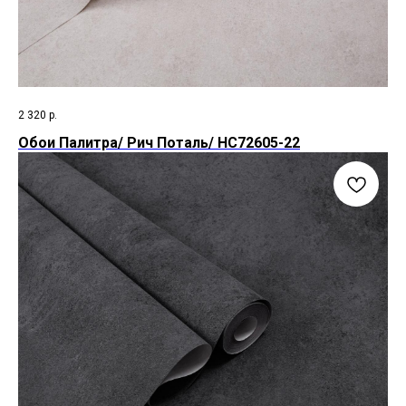
2 320
р.
Обои Палитра/ Рич Поталь/ HC72605-22