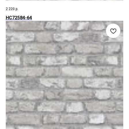
2 220
р.
HC72584-64