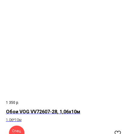
1 350
р.
Обои VOG VV72607-28, 1,06х10м
1.06*10м
Спец.