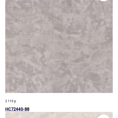
2 110
р.
HC72440-88