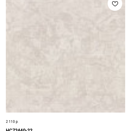
2 110
р.
HC72440-22