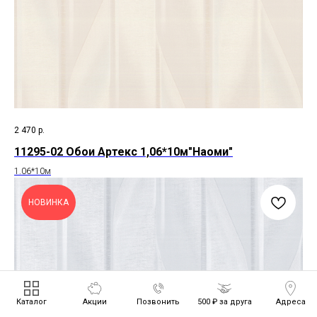
2 470
р.
11295-02 Обои Артекс 1,06*10м"Наоми"
1.06*10м
НОВИНКА
Каталог
Акции
Позвонить
500 ₽ за друга
Адреса