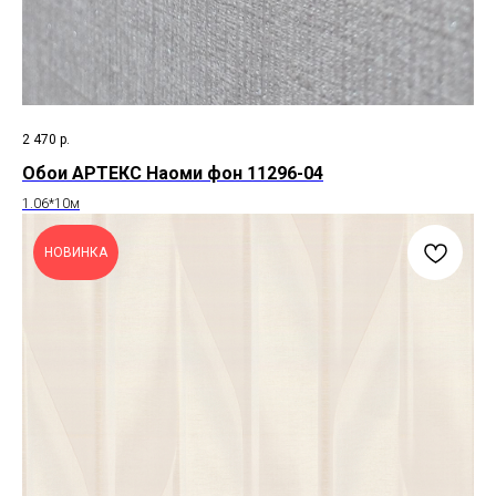
2 470
р.
Обои АРТЕКС Наоми фон 11296-04
1.06*10м
НОВИНКА