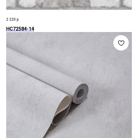
2 220
р.
HC72584-14