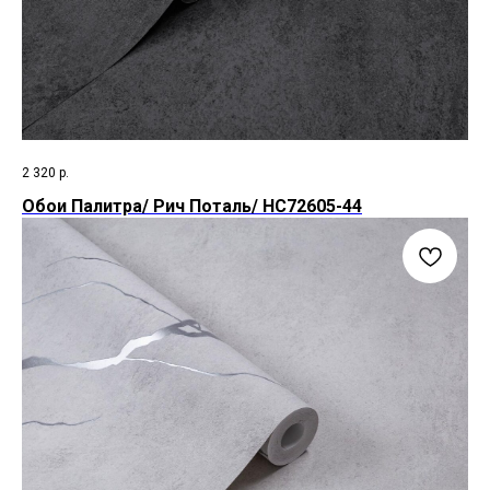
2 320
р.
Обои Палитра/ Рич Поталь/ HC72605-44