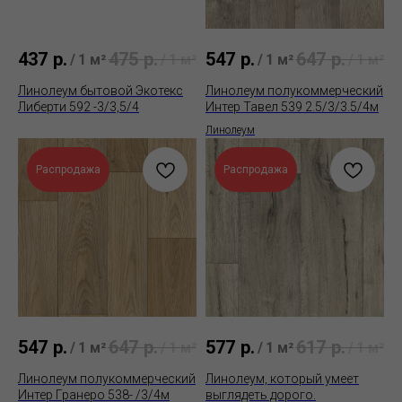
437
р.
475
р.
547
р.
647
р.
/
1 м²
/
1 м²
/
1 м²
/
1 м²
Линолеум бытовой Экотекс
Линолеум полукоммерческий
Либерти 592 -3/3,5/4
Интер Тавел 539 2.5/3/3.5/4м
Линолеум
Распродажа
Распродажа
547
р.
647
р.
577
р.
617
р.
/
1 м²
/
1 м²
/
1 м²
/
1 м²
Линолеум полукоммерческий
Линолеум, который умеет
Интер Гранеро 538- /3/4м
выглядеть дорого.