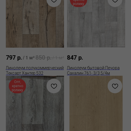
ролику
797
р.
850
р.
847
р.
/
1 м²
/
1 м²
Линолеум полукоммерческий
Линолеум бытовой Печора
Тексарт Хантер 532
Сахалин 761- 3/3,5/4м
Опт,
кратно
ролику