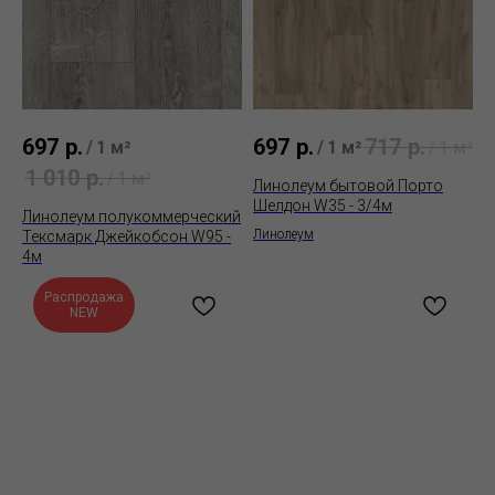
697
р.
697
р.
717
р.
/
1 м²
/
1 м²
/
1 м²
1 010
р.
/
1 м²
Линолеум бытовой Порто
Шелдон W35 - 3/4м
Линолеум полукоммерческий
Линолеум
Тексмарк Джейкобсон W95 -
4м
Распродажа
NEW