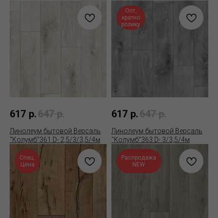
Опт,
кратно
ролику
617
р.
647
р.
617
р.
647
р.
Линолеум бытовой Версаль
Линолеум бытовой Версаль
"Колумб"361 D- 2,5/3/3,5/4м
"Колумб"363 D- 3/3,5/4м
Спец.
Распродажа
Цена
NEW