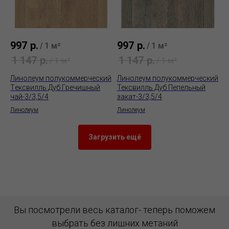
997
р.
997
р.
/
1 м²
/
1 м²
1 147
р.
1 147
р.
/
1 м²
/
1 м²
Линолеум полукоммерческий
Линолеум полукоммерческий
Tексвилль Дуб Гречишный
Тексвилль Дуб Пепельный
чай-3/3,5/4
закат-3/3,5/4
Линолеум
Линолеум
Загрузить ещё
Вы посмотрели весь каталог- теперь поможем
выбрать без лишних метаний