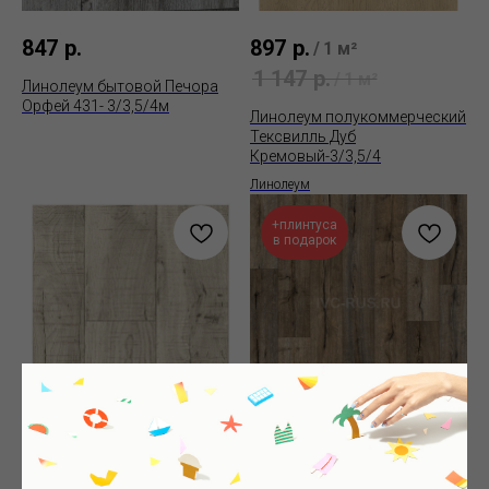
847
р.
897
р.
/
1 м²
1 147
р.
/
1 м²
Линолеум бытовой Печора
Орфей 431- 3/3,5/4м
Линолеум полукоммерческий
Тексвилль Дуб
Кремовый-3/3,5/4
Линолеум
+плинтуса
в подарок
977
р.
977
р.
/
1 м²
/
1 м²
1 170
р.
1 170
р.
/
1 м²
/
1 м²