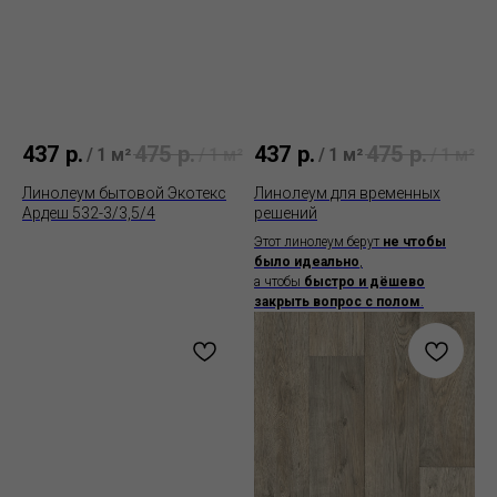
437
р.
475
р.
437
р.
475
р.
/
1 м²
/
1 м²
/
1 м²
/
1 м²
Линолеум бытовой Экотекс
Линолеум для временных
Ардеш 532-3/3,5/4
решений
Этот линолеум берут
не чтобы
было идеально
,
а чтобы
быстро и дёшево
закрыть вопрос с полом
.