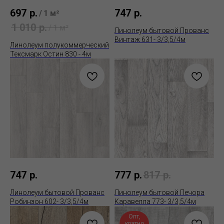
697
р.
747
р.
/
1 м²
1 010
р.
/
1 м²
Линолеум бытовой Прованс
Винтаж 631- 3/3,5/4м
Линолеум полукоммерческий
Тексмарк Остин 830 - 4м
747
р.
777
р.
817
р.
Линолеум бытовой Прованс
Линолеум бытовой Печора
Робинзон 602- 3/3,5/4м
Каравелла 773- 3/3,5/4м
Опт,
кратно