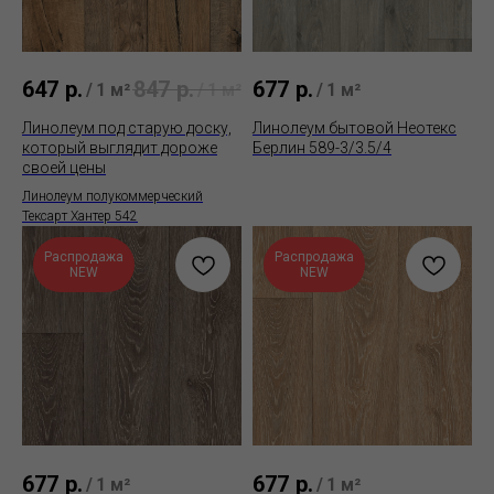
647
р.
847
р.
677
р.
/
1 м²
/
1 м²
/
1 м²
Линолеум под старую доску,
Линолеум бытовой Неотекс
который выглядит дороже
Берлин 589-3/3.5/4
своей цены
Линолеум полукоммерческий
Тексарт Хантер 542
Распродажа
Распродажа
NEW
NEW
677
р.
677
р.
/
1 м²
/
1 м²