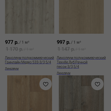
977
р.
997
р.
/
1 м²
/
1 м²
1 170
р.
1 147
р.
/
1 м²
/
1 м²
Линолеум полукоммерческий
Линолеум полукоммерческий
Гринлайн Медео 533-3/3,5/4
Texville Дуб Речной
песок-3/3,5/4
Линолеум
Линолеум