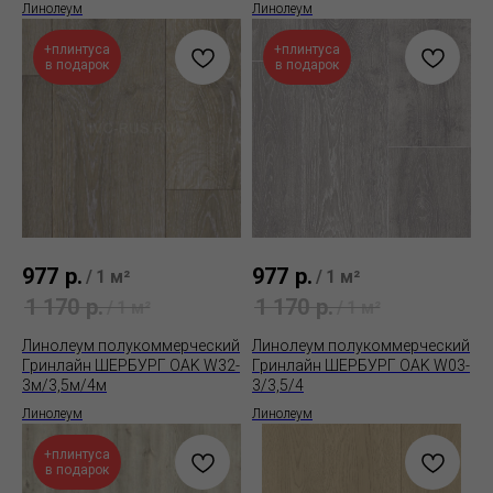
Линолеум
Линолеум
+плинтуса
+плинтуса
в подарок
в подарок
977
р.
977
р.
/
1 м²
/
1 м²
1 170
р.
1 170
р.
/
1 м²
/
1 м²
Линолеум полукоммерческий
Линолеум полукоммерческий
Гринлайн ШЕРБУРГ OAK W32-
Гринлайн ШЕРБУРГ OAK W03-
3м/3,5м/4м
3/3,5/4
Линолеум
Линолеум
+плинтуса
в подарок