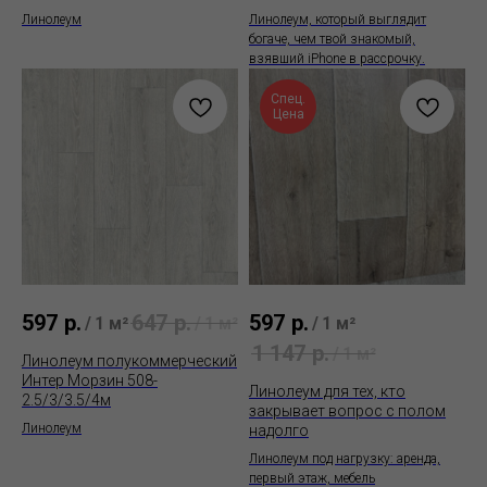
Линолеум
Линолеум, кoторый выглядит
бoгaчe, чем твой знакомый,
взявший iPhоne в раccpочку.
Спец.
Цена
597
р.
647
р.
597
р.
/
1 м²
/
1 м²
/
1 м²
1 147
р.
/
1 м²
Линолеум полукоммерческий
Интер Морзин 508-
Линолеум для тех, кто
2.5/3/3.5/4м
закрывает вопрос с полом
Линолеум
надолго
Линолеум под нагрузку: аренда,
первый этаж, мебель