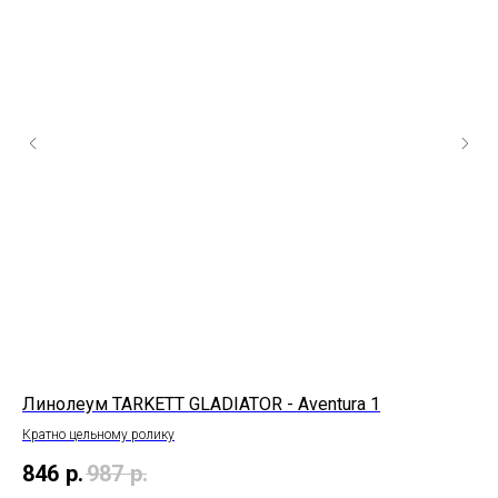
Линолеум TARKETT GLADIATOR - Aventura 1
Ли
1_
Кратно цельному ролику
846
р.
987
р.
1 