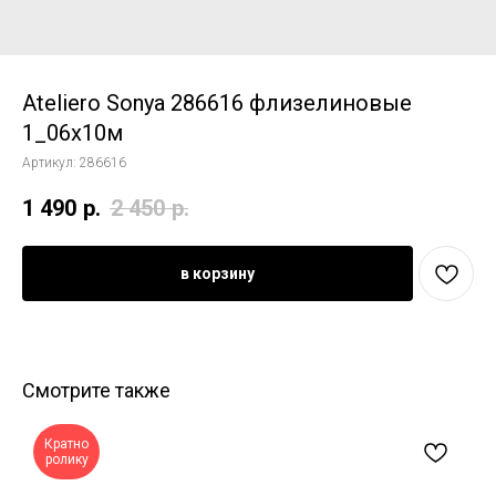
Ateliero Sonya 286616 флизелиновые
1_06x10м
Артикул:
286616
1 490
р.
2 450
р.
в корзину
Смотрите также
Кратно
ролику