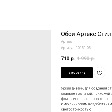
Обои Артекс Стил
Артекс
Артикул:
10151-05
710
р.
1 990
р.
в корзину
Яркий дизайн, для создания с
спальне, гостиной, прихожей и
флизелиновая основа хорошо 
к механическим воздействиям
светостойкостью.