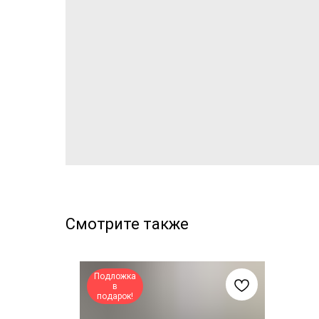
Смотрите также
Подложка
в
подарок!