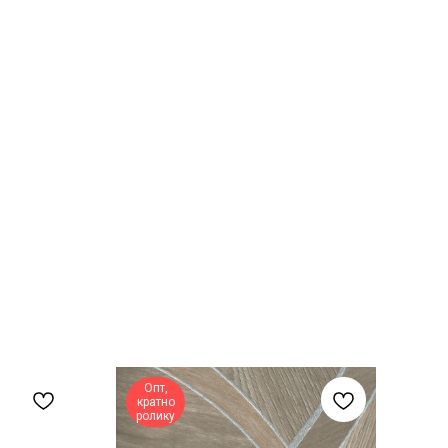
Опт,
кратно
ролику