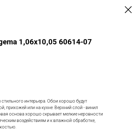
gema 1,06x10,05 60614-07
 стильного интерьера. Обои хорошо будут
й, прихожей или на кухне. Верхний слой - винил
овая основа хорошо скрывает мелкие неровности
ическим воздействиям и к влажной обработке,
костью.