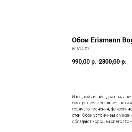
Обои Erismann Bo
60614-07
990,00
р.
2300,00
р.
в корзину
Изящный дизайн, для создания
смотреться в спальне, гостино
горячего тиснения, флизелин
стен. Обои устойчивы к механ
обладают хорошей светостой