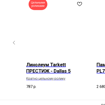
Цельными
роликами
 IDYLLE
Линолеум Tarkett
Пам
ПРЕСТИЖ - Dallas 5
PL7
Кратно цельному ролику
787
р.
2 68