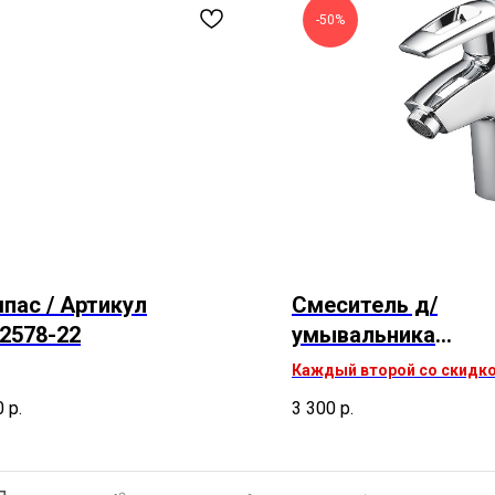
-50%
пас / Артикул
Смеситель д/
2578-22
умывальника
монолитный, SWF1
Каждый второй со скидко
шпилька
0
р.
3 300
р.