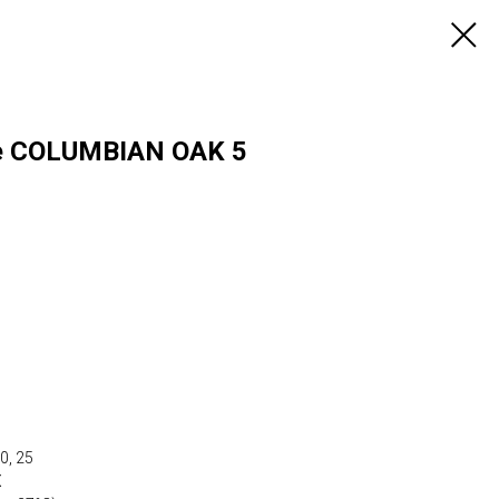
e COLUMBIAN OAK 5
0, 25
Х