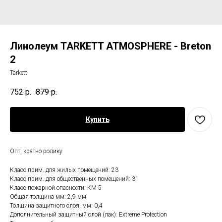
Линолеум TARKETT ATMOSPHERE - Breton
2
Tarkett
752
р.
879
р.
Купить
Опт, кратно ролику
Класс прим. для жилых помещений: 23
Класс прим. для общественных помещений: 31
Класс пожарной опасности: КМ 5
Общая толщина мм: 2,9 мм
Толщина защитного слоя, мм: 0,4
Дополнительный защитный слой (лак): Extreme Protection