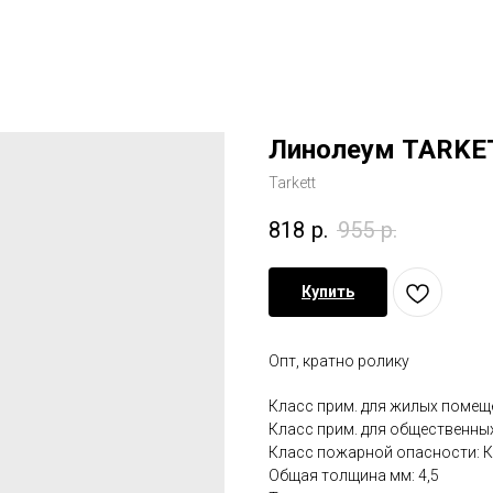
Линолеум TARKET
Tarkett
818
р.
955
р.
Купить
Опт, кратно ролику
Класс прим. для жилых помеще
Класс прим. для общественны
Класс пожарной опасности: 
Общая толщина мм: 4,5