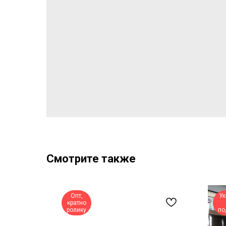
Смотрите также
Опт,
Ук
кратно
ролику
по