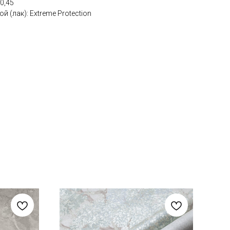
0,45
 (лак): Extreme Protection
С
Ц