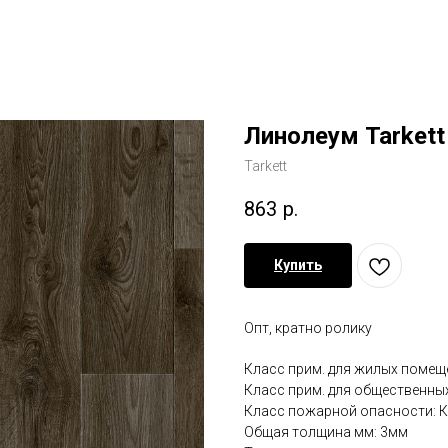
Линолеум Tarket
Tarkett
863
р.
Купить
Опт, кратно ролику
Класс прим. для жилых помеще
Класс прим. для общественны
Класс пожарной опасности: 
Общая толщина мм: 3мм