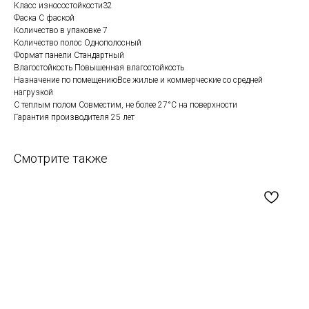
Класс износостойкости32
Фаска С фаской
Количество в упаковке 7
Количество полос Однополосный
Формат панели Стандартный
Влагостойкость Повышенная влагостойкость
Назначение по помещениюВсе жилые и коммерческие со средней
нагрузкой
С теплым полом Совместим, не более 27°C на поверхности
Гарантия производителя 25 лет
Смотрите также