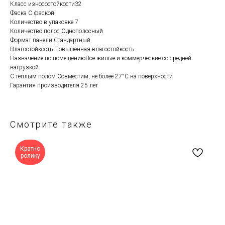
Класс износостойкости32
Фаска С фаской
Количество в упаковке 7
Количество полос Однополосный
Формат панели Стандартный
Влагостойкость Повышенная влагостойкость
Назначение по помещениюВсе жилые и коммерческие со средней
нагрузкой
С теплым полом Совместим, не более 27°C на поверхности
Гарантия производителя 25 лет
Смотрите также
Кратно
ролику