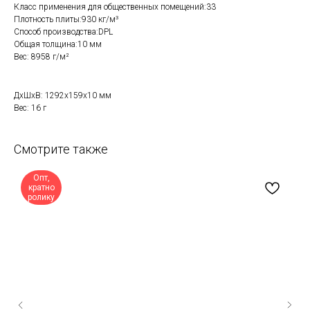
Класс применения для общественных помещений:33
Плотность плиты:930 кг/м³
Способ производства:DPL
Общая толщина:10 мм
Вес: 8958 г/м²
ДxШxВ: 1292x159x10 мм
Вес: 16 г
Смотрите также
Опт,
кратно
ролику