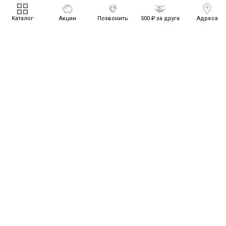
Каталог
Акции
Позвонить
500 ₽ за друга
Адреса
Aspenfloor Дуб Фостер (Foster Oak)
Кв