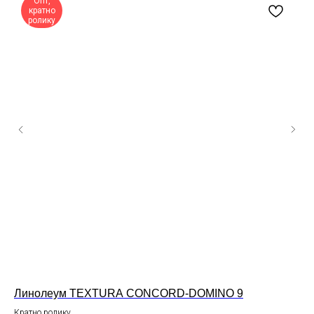
Опт,
кратно
ролику
Линолеум TEXTURA CONCORD-DOMINO 9
Ла
ко
Кратно ролику