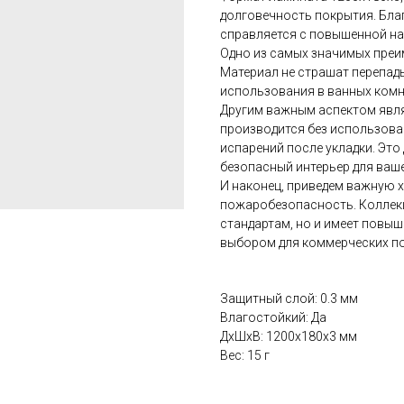
долговечность покрытия. Бла
справляется с повышенной на
Одно из самых значимых преим
Материал не страшат перепады
использования в ванных комна
Другим важным аспектом явля
производится без использова
испарений после укладки. Эт
безопасный интерьер для ваше
И наконец, приведем важную х
пожаробезопасность. Коллекц
стандартам, но и имеет повы
выбором для коммерческих по
Защитный слой: 0.3 мм
Влагостойкий: Да
ДxШxВ: 1200x180x3 мм
Вес: 15 г