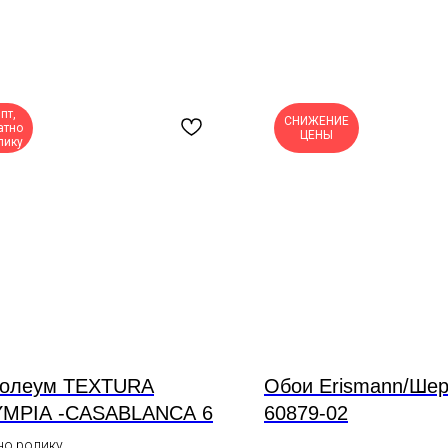
пт,
СНИЖЕНИЕ
атно
ЦЕНЫ
лику
олеум TEXTURA
Обои Erismann/Шер
MPIA -CASABLANCA 6
60879-02
но ролику