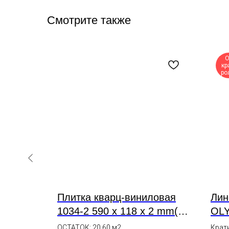
Смотрите также
О
кр
ро
o
Плитка кварц-виниловая
Лин
нь
1034-2 590 x 118 x 2 mm(37
OLY
шт/2,576м2)
ОСТАТОК: 20,60 м2
Крат