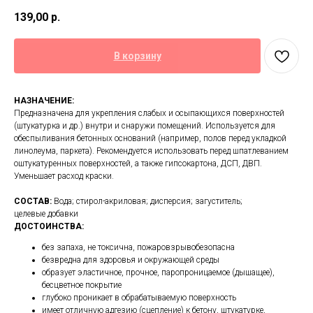
139,00
р.
В корзину
НАЗНАЧЕНИЕ:
Предназначена для укрепления слабых и осыпающихся поверхностей
(штукатурка и др.) внутри и снаружи помещений. Используется для
обеспыливания бетонных оснований (например, полов перед укладкой
линолеума, паркета). Рекомендуется использовать перед шпатлеванием
оштукатуренных поверхностей, а также гипсокартона, ДСП, ДВП.
Уменьшает расход краски.
СОСТАВ:
Вода; стирол-акриловая; дисперсия; загуститель;
целевые добавки
ДОСТОИНСТВА:
без запаха, не токсична, пожаровзрывобезопасна
безвредна для здоровья и окружающей среды
образует эластичное, прочное, паропроницаемое (дышащее),
бесцветное покрытие
глубоко проникает в обрабатываемую поверхность
имеет отличную адгезию (сцепление) к бетону, штукатурке,