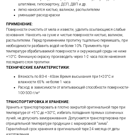
шпатлёвке, гипсокартону, ДСП, ДВП и др.
легко наносится кистью, валиком, распылителем
уменьшает расход краски
ПРИМЕНЕНИЕ:
Поверхности очистить от мела и извести, удалить осыпающиеся слабые
основания. Наносить на сухие и чистые поверхности кистью, валиком,
распылителем. Перед применением пропитку тщательно перемешать, при
необходимости разбавить водой не более 10%. Применять при
температуре обрабатываемой поверхности и окружающей среды не ниже
+10°С. Финишную окраску производить через 1-2 часа после нанесения
последнего слоя пропитки.
ТЕХНИЧЕСКИЕ ХАРАКТЕРИСТИКИ:
Вязкость по ВЗ-4 - 40сек Время высыхания при t+20°С и
влажности 65%: не более 1 часа
Расход: в зависимости от впитывающей способности поверхности-
100-300 г/м²
ТРАНСПОРТИРОВКА И ХРАНЕНИЕ:
Хранить и транспортировать в плотно закрытой оригинальной таре при
температуре от +5°С до +30°С, избегать попадания прямых солнечных
лучей, не допускать замораживания. Допускается транспортировка при
отрицательной температуре продукции с маркировкой “зима”.
Гарантийный срок хранения в оригинальной таре 24 месяца от даты
изготовления.