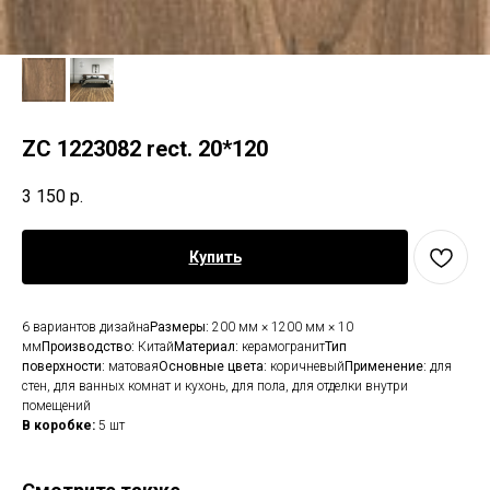
ZC 1223082 rect. 20*120
3 150
р.
Купить
6 вариантов дизайна
Размеры:
200 мм × 1200 мм × 10
мм
Производство:
Китай
Материал:
керамогранит
Тип
поверхности:
матовая
Основные цвета:
коричневый
Применение:
для
стен, для ванных комнат и кухонь, для пола, для отделки внутри
помещений
В коробке:
5 шт