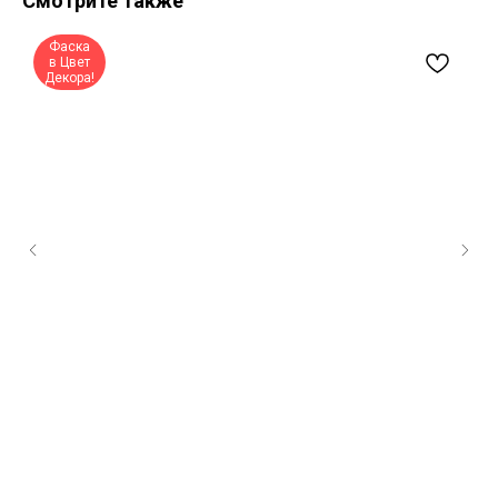
Смотрите также
Фаска
в Цвет
Декора!