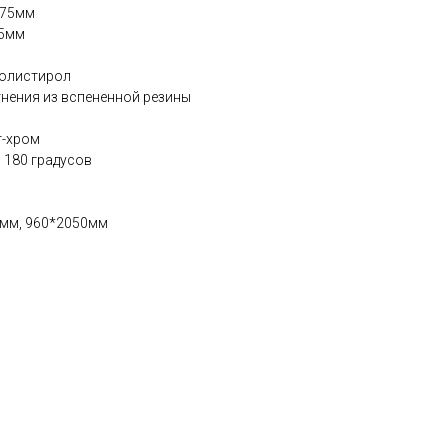
75мм
05мм
олистирол
тнения из вспененной резины
т-хром
 180 градусов
0мм, 960*2050мм