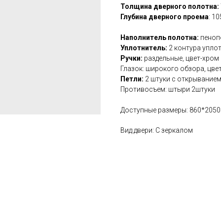
Толщина дверного полотна:
Глубина дверного проема
: 1
Наполнитель полотна:
пеноп
Уплотнитель:
2 контура упло
Ручки:
раздельные, цвет-хром
Глазок: широкого обзора, цве
Петли:
2 штуки с открыванием
Противосъем: штыри 2штуки
Доступные размеры: 860*205
Вид двери: С зеркалом