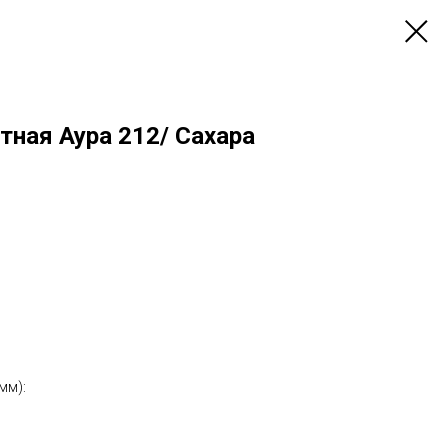
ная Аура 212/ Сахара
ь в рассрочку
мм):