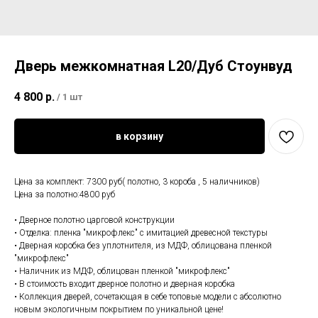
Дверь межкомнатная L20/Дуб Стоунвуд
4 800
р.
/
1 шт
в корзину
Цена за комплект: 7300 руб( полотно, 3 короба , 5 наличников)
Цена за полотно:4800 руб
• Дверное полотно царговой конструкции
• Отделка: пленка "микрофлекс" с имитацией древесной текстуры
• Дверная коробка без уплотнителя, из МДФ, облицована пленкой
"микрофлекс"
• Наличник из МДФ, облицован пленкой "микрофлекс"
• В стоимость входит дверное полотно и дверная коробка
• Коллекция дверей, сочетающая в себе топовые модели с абсолютно
новым экологичным покрытием по уникальной цене!