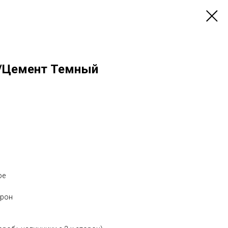
е/Цемент Темный
ое
орон