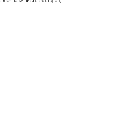
ороб+ наличники с 2-х сторон)